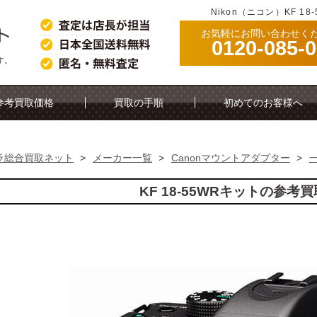
Nikon（ニコン）KF 1
お気軽にお問い合わせく
0120-085-
す。
参考買取価格
買取の手順
初めてのお客様へ
ラ総合買取ネット
>
メーカー一覧
>
Canonマウントアダプター
>
KF 18-55WRキットの参考