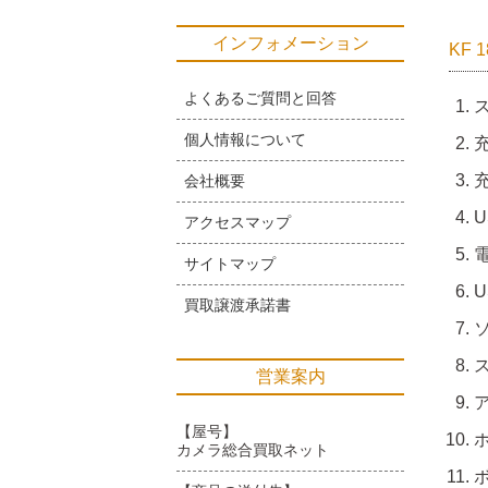
インフォメーション
KF
よくあるご質問と回答
ス
個人情報について
充
充
会社概要
アクセスマップ
サイトマップ
U
買取譲渡承諾書
ソ
営業案内
【屋号】
カメラ総合買取ネット