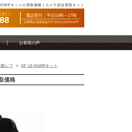
8-55WRキットの買取価格 | カメラ総合買取ネット
ださい。
電話受付：平日10時～17時
088
兵庫県公安委員会許可 631122000018号
お客様の声
一眼レフ
>
KF 18-55WRキット
買取価格