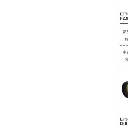
EF7
F2.8
新
中
EF3
IS I