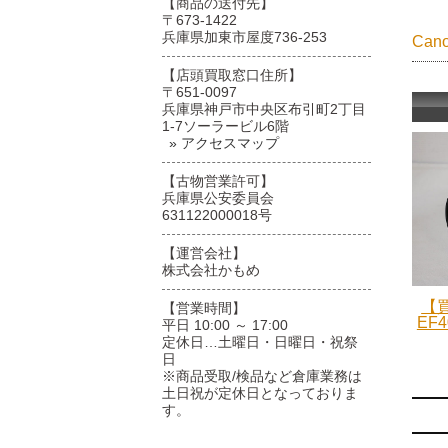
【商品の送付先】
〒673-1422
兵庫県加東市屋度736-253
Ca
【店頭買取窓口住所】
〒651-0097
兵庫県神戸市中央区布引町2丁目
1-7ソーラービル6階
» アクセスマップ
【古物営業許可】
兵庫県公安委員会
631122000018号
【運営会社】
株式会社かもめ
【買
【営業時間】
EF4
平日 10:00 ～ 17:00
定休日…土曜日・日曜日・祝祭
日
※商品受取/検品など倉庫業務は
土日祝が定休日となっておりま
す。