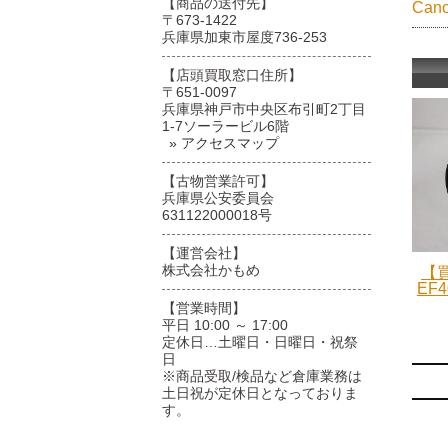
【商品の送付先】
Ca
〒673-1422
兵庫県加東市屋度736-253
【店頭買取窓口住所】
〒651-0097
兵庫県神戸市中央区布引町2丁目
1-7ソーラービル6階
» アクセスマップ
【古物営業許可】
兵庫県公安委員会
631122000018号
【運営会社】
株式会社かもめ
【買
EF4
【営業時間】
平日 10:00 ～ 17:00
定休日…土曜日・日曜日・祝祭
日
※商品受取/検品など倉庫業務は
土日祝が定休日となっておりま
す。