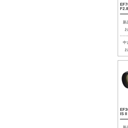
EF7
F2.8
新
中
EF3
IS I
新