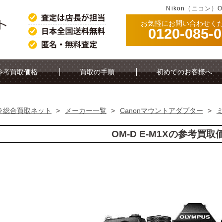
Nikon（ニコン）
お気軽にお問い合わせく
0120-085-
参考買取価格
買取の手順
初めてのお客様へ
ラ総合買取ネット
>
メーカー一覧
>
Canonマウントアダプター
>
OM-D E-M1Xの参考買取