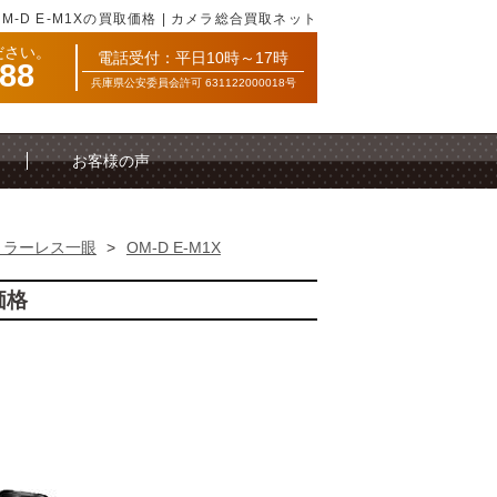
OM-D E-M1Xの買取価格 | カメラ総合買取ネット
ださい。
電話受付：平日10時～17時
088
兵庫県公安委員会許可 631122000018号
お客様の声
ミラーレス一眼
>
OM-D E-M1X
価格