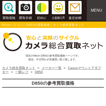
MENU
Nikon（ニコン）D850の買取価格 | カメラ総合買取ネット
現在のNikon D850の参考買取価格ページです。
新品・中古問わず高価買い取り致します。
カメラ総合買取ネット
>
メーカー一覧
>
Canonマウントアダプ
ター
>
一眼レフ
>
D850
D850の参考買取価格