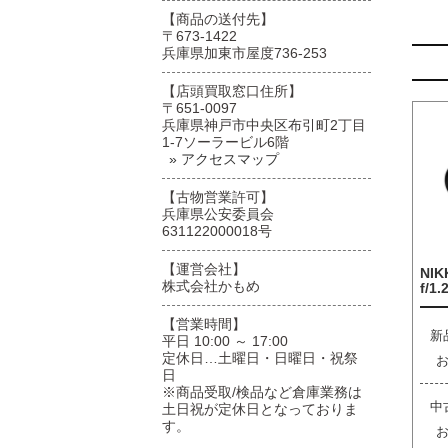
【商品の送付先】
〒673-1422
兵庫県加東市屋度736-253
【店頭買取窓口住所】
〒651-0097
兵庫県神戸市中央区布引町2丁目
1-7ソーラービル6階
» アクセスマップ
【古物営業許可】
兵庫県公安委員会
631122000018号
【運営会社】
NIK
株式会社かもめ
f/1.
【営業時間】
新
平日 10:00 ～ 17:00
定休日…土曜日・日曜日・祝祭
日
※商品受取/検品など倉庫業務は
中
土日祝が定休日となっておりま
す。