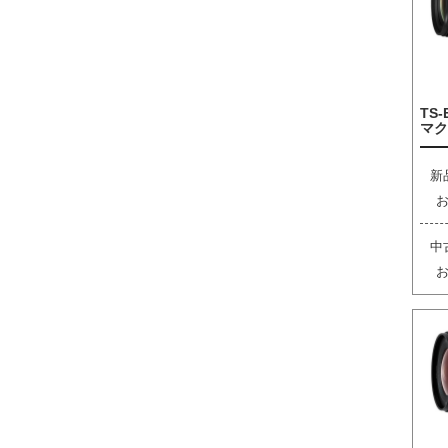
TS-
マク
新
中