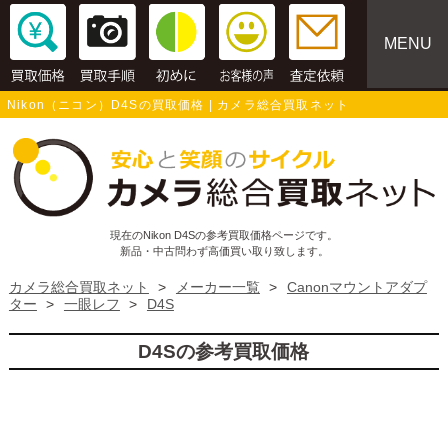
MENU
Nikon（ニコン）D4Sの買取価格 | カメラ総合買取ネット
現在のNikon D4Sの参考買取価格ページです。
新品・中古問わず高価買い取り致します。
カメラ総合買取ネット
>
メーカー一覧
>
Canonマウントアダプ
ター
>
一眼レフ
>
D4S
D4Sの参考買取価格