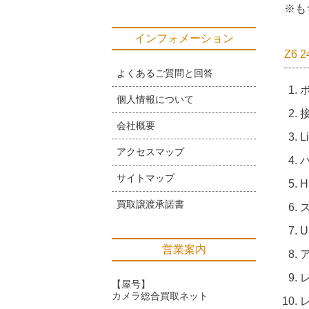
※も
インフォメーション
Z6
よくあるご質問と回答
ボ
個人情報について
接
会社概要
L
アクセスマップ
サイトマップ
H
買取譲渡承諾書
ス
U
営業案内
【屋号】
カメラ総合買取ネット