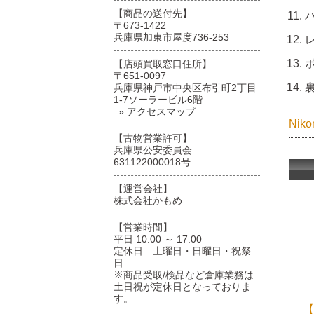
【商品の送付先】
バ
〒673-1422
兵庫県加東市屋度736-253
レ
ボ
【店頭買取窓口住所】
〒651-0097
裏
兵庫県神戸市中央区布引町2丁目
1-7ソーラービル6階
» アクセスマップ
Ni
【古物営業許可】
兵庫県公安委員会
631122000018号
【運営会社】
株式会社かもめ
【営業時間】
平日 10:00 ～ 17:00
定休日…土曜日・日曜日・祝祭
日
※商品受取/検品など倉庫業務は
土日祝が定休日となっておりま
す。
【