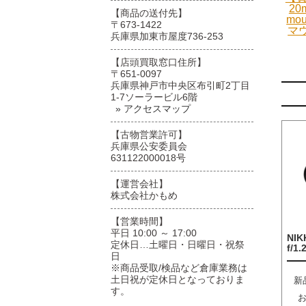
20
【商品の送付先】
mo
〒673-1422
マ
兵庫県加東市屋度736-253
【店頭買取窓口住所】
〒651-0097
兵庫県神戸市中央区布引町2丁目
1-7ソーラービル6階
» アクセスマップ
【古物営業許可】
兵庫県公安委員会
631122000018号
【運営会社】
株式会社かもめ
【営業時間】
平日 10:00 ～ 17:00
NIK
定休日…土曜日・日曜日・祝祭
f/1.
日
※商品受取/検品など倉庫業務は
土日祝が定休日となっておりま
新
す。