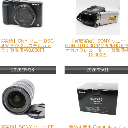
取実績】ONY ソニー DSC-
【買取実績】SONY ソニー
X60V デジタルスチルカメ
HDR-TD10 3DデジタルHDビ
ラ：買取価格8,000円
オカメラレコーダー：買取価
12,000円
2026/05/18
2026/05/11
取実績】SONY ソニー FE
新品未使用 Canon キャノン