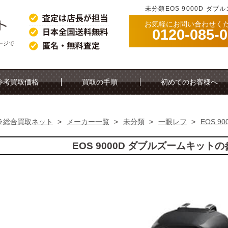
未分類EOS 9000D ダ
お気軽にお問い合わせく
0120-085-
ージで
参考買取価格
買取の手順
初めてのお客様へ
ラ総合買取ネット
>
メーカー一覧
>
未分類
>
一眼レフ
>
EOS 9
EOS 9000D ダブルズームキット