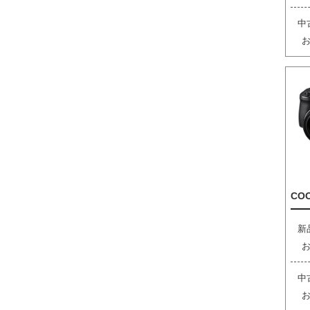
中
COO
新
中