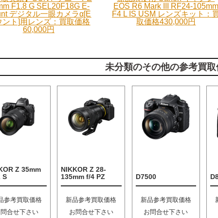
mm F1.8 G SEL20F18G E-
EOS R6 Mark III RF24-105m
unt デジタル一眼カメラα[E
F4 L IS USM レンズキット：
ウント]用レンズ：買取価格
取価格430,000円
60,000円
未分類のその他の参考買取
KOR Z 35mm
NIKKOR Z 28-
2 S
135mm f/4 PZ
D7500
D
品参考買取価格
新品参考買取価格
新品参考買取価格
お問合せ下さい
お問合せ下さい
お問合せ下さい