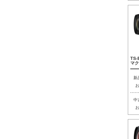
TS-
マク
新
中