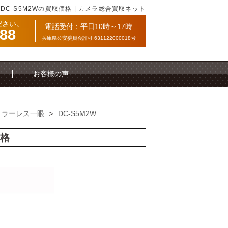
）DC-S5M2Wの買取価格 | カメラ総合買取ネット
ださい。
電話受付：平日10時～17時
088
兵庫県公安委員会許可 631122000018号
お客様の声
ミラーレス一眼
>
DC-S5M2W
価格