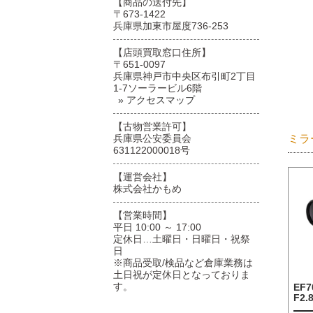
【商品の送付先】
〒673-1422
兵庫県加東市屋度736-253
【店頭買取窓口住所】
〒651-0097
兵庫県神戸市中央区布引町2丁目
1-7ソーラービル6階
» アクセスマップ
【古物営業許可】
ミラ
兵庫県公安委員会
631122000018号
【運営会社】
株式会社かもめ
【営業時間】
平日 10:00 ～ 17:00
定休日…土曜日・日曜日・祝祭
日
※商品受取/検品など倉庫業務は
土日祝が定休日となっておりま
す。
EF7
F2.8