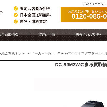
Nikon（ニコン
お気軽にお問い合わせく
0120-085-
参考買取価格
買取の手順
初めてのお客様へ
ラ総合買取ネット
>
メーカー一覧
>
Canonマウントアダプター
>
DC-S5M2Wの参考買取