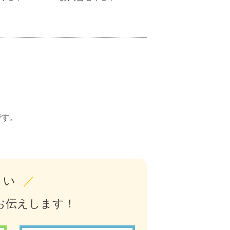
。
です。
さい
／
お伝えします！