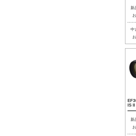
新
中
EF3
IS I
新