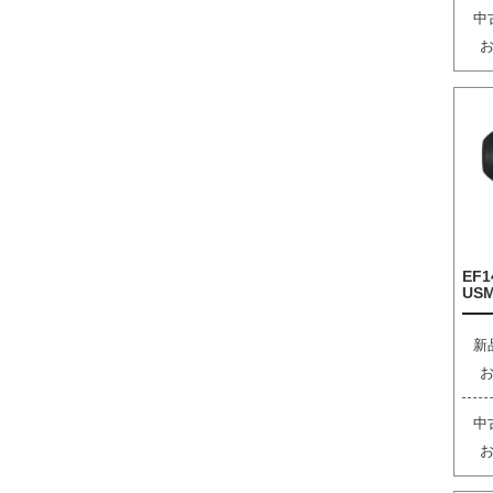
中
EF1
US
新
中