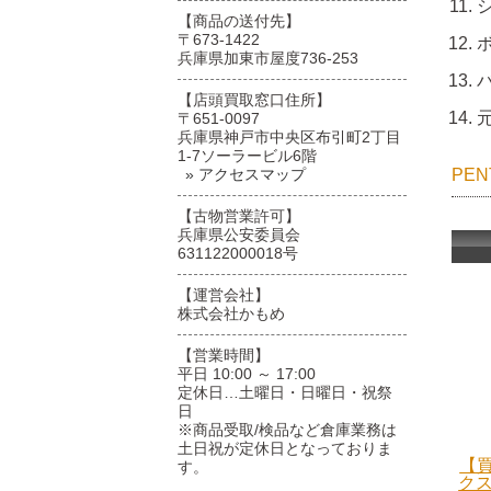
【商品の送付先】
〒673-1422
兵庫県加東市屋度736-253
【店頭買取窓口住所】
〒651-0097
兵庫県神戸市中央区布引町2丁目
1-7ソーラービル6階
» アクセスマップ
PE
【古物営業許可】
兵庫県公安委員会
631122000018号
【運営会社】
株式会社かもめ
【営業時間】
平日 10:00 ～ 17:00
定休日…土曜日・日曜日・祝祭
日
※商品受取/検品など倉庫業務は
土日祝が定休日となっておりま
【買
す。
クス