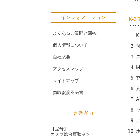
インフォメーション
K-3
よくあるご質問と回答
K
個人情報について
付
ス
会社概要
アクセスマップ
サイトマップ
充
買取譲渡承諾書
ソ
営業案内
【屋号】
カメラ総合買取ネット