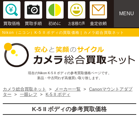
MENU
Nikon（ニコン）K-5 II ボディの買取価格 | カメラ総合買取ネット
現在のNikon K-5 II ボディの参考買取価格ページです。
新品・中古問わず高価買い取り致します。
カメラ総合買取ネット
>
メーカー一覧
>
Canonマウントアダプ
ター
>
一眼レフ
>
K-5 II ボディ
K-5 II ボディの参考買取価格