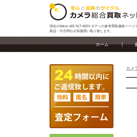
現在のNikon α65 SLT-A65V ボディの参考買取価格ペー
新品・中古問わず高価買い取り致します。
ホーム
カメ