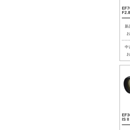
EF7
F2.8
新
中
EF3
IS I