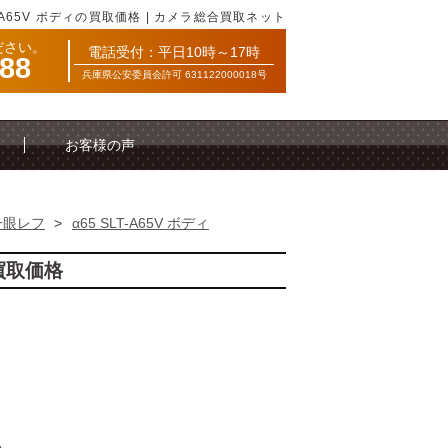
T-A65V ボディの買取価格 | カメラ総合買取ネット
ださい。
電話受付：平日10時～17時
088
兵庫県公安委員会許可 631122000018号
お客様の声
一眼レフ
>
α65 SLT-A65V ボディ
考買取価格