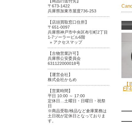
【商品の送付先】
〒673-1422
Ca
兵庫県加東市屋度736-253
【店頭買取窓口住所】
〒651-0097
兵庫県神戸市中央区布引町2丁目
1-7ソーラービル6階
» アクセスマップ
【古物営業許可】
兵庫県公安委員会
631122000018号
【運営会社】
株式会社かもめ
【買
EF4
【営業時間】
平日 10:00 ～ 17:00
定休日…土曜日・日曜日・祝祭
日
※商品受取/検品など倉庫業務は
土日祝が定休日となっておりま
す。