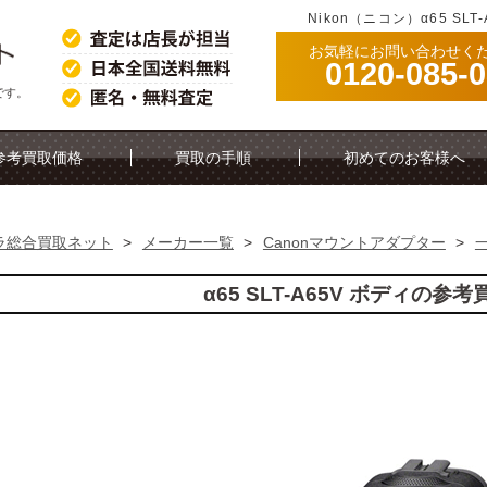
Nikon（ニコン）α65 SL
お気軽にお問い合わせく
0120-085-
ジです。
参考買取価格
買取の手順
初めてのお客様へ
ラ総合買取ネット
>
メーカー一覧
>
Canonマウントアダプター
>
α65 SLT-A65V ボディの参