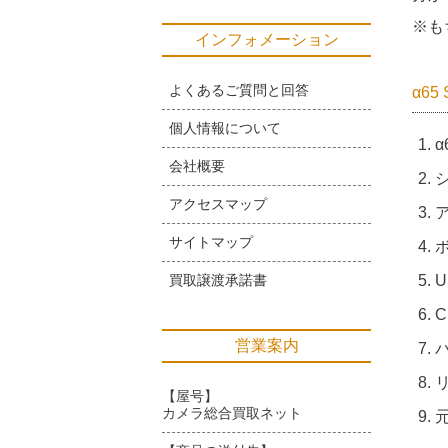
※も
インフォメーション
よくあるご質問と回答
α65
個人情報について
α
会社概要
アクセスマップ
サイトマップ
買取譲渡承諾書
C
営業案内
【屋号】
カメラ総合買取ネット