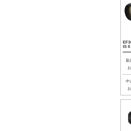
EF3
IS I
新
中