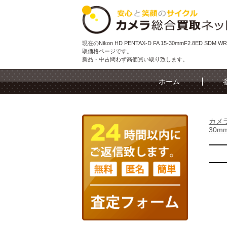
現在のNikon HD PENTAX-D FA 15-30mmF2.8ED SDM
取価格ページです。
新品・中古問わず高価買い取り致します。
ホーム
カメ
30mm