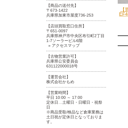
【商品の送付先】
【買
〒673-1422
EF4
兵庫県加東市屋度736-253
【店頭買取窓口住所】
〒651-0097
兵庫県神戸市中央区布引町2丁目
1-7ソーラービル6階
» アクセスマップ
【古物営業許可】
兵庫県公安委員会
631122000018号
【運営会社】
株式会社かもめ
【営業時間】
平日 10:00 ～ 17:00
定休日…土曜日・日曜日・祝祭
日
※商品受取/検品など倉庫業務は
土日祝が定休日となっておりま
す。