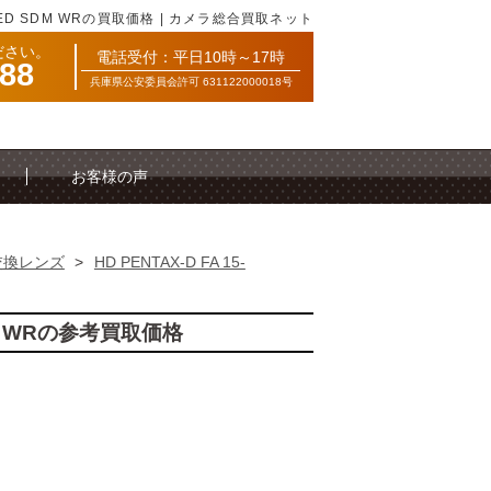
2.8ED SDM WRの買取価格 | カメラ総合買取ネット
ださい。
電話受付：平日10時～17時
088
兵庫県公安委員会許可 631122000018号
お客様の声
交換レンズ
>
HD PENTAX-D FA 15-
 SDM WRの参考買取価格