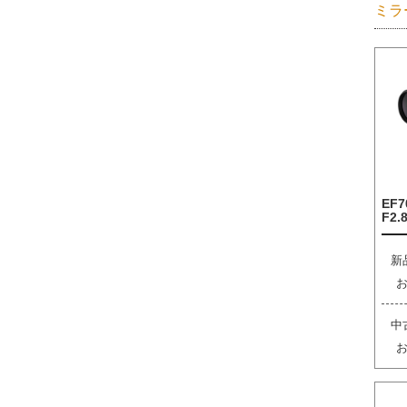
ミラ
EF7
F2.8
新
中