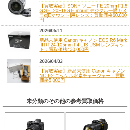
【買取実績】SONY ソニー FE 20mm F1.8
G SEL20F18G E-mount デジタル一眼カメ
ラα[Eマウント]用レンズ：買取価格60,000
円
2026/05/11
新品未使用 Canon キャノン EOS R6 Mark
III RF24-105mm F4 L IS USM レンズキッ
ト：買取価格430,000円
2026/04/03
【買取実績】新品未使用 Canon キャノン
NC-E2 ニッケル水素チャージャー：買取
価格5,000円
未分類のその他の参考買取価格