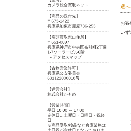
【屋号】
カメラ総合買取ネット
選べ
【商品の送付先】
〒673-1422
お客
兵庫県加東市屋度736-253
いず
【店頭買取窓口住所】
〒651-0097
兵庫県神戸市中央区布引町2丁目
1-7ソーラービル6階
» アクセスマップ
【古物営業許可】
兵庫県公安委員会
631122000018号
【運営会社】
株式会社かもめ
【営業時間】
平日 10:00 ～ 17:00
定休日…土曜日・日曜日・祝祭
日
※商品受取/検品など倉庫業務は
土日祝が定休日となっておりま