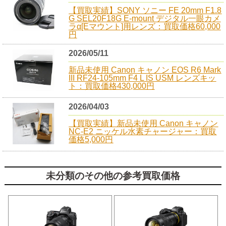
【買取実績】SONY ソニー FE 20mm F1.8
G SEL20F18G E-mount デジタル一眼カメ
ラα[Eマウント]用レンズ：買取価格60,000
円
2026/05/11
新品未使用 Canon キャノン EOS R6 Mark
III RF24-105mm F4 L IS USM レンズキッ
ト：買取価格430,000円
2026/04/03
【買取実績】新品未使用 Canon キャノン
NC-E2 ニッケル水素チャージャー：買取
価格5,000円
未分類のその他の参考買取価格