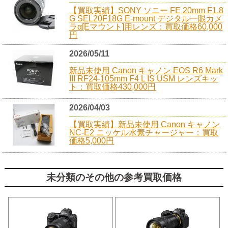
【買取実績】SONY ソニー FE 20mm F1.8
G SEL20F18G E-mount デジタル一眼カメ
ラα[Eマウント]用レンズ：買取価格60,000
円
2026/05/11
新品未使用 Canon キャノン EOS R6 Mark
III RF24-105mm F4 L IS USM レンズキッ
ト：買取価格430,000円
2026/04/03
【買取実績】新品未使用 Canon キャノン
NC-E2 ニッケル水素チャージャー：買取
価格5,000円
未分類のその他の参考買取価格