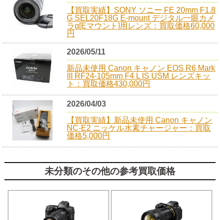
【買取実績】SONY ソニー FE 20mm F1.8
G SEL20F18G E-mount デジタル一眼カメ
ラα[Eマウント]用レンズ：買取価格60,000
円
2026/05/11
新品未使用 Canon キャノン EOS R6 Mark
III RF24-105mm F4 L IS USM レンズキッ
ト：買取価格430,000円
2026/04/03
【買取実績】新品未使用 Canon キャノン
NC-E2 ニッケル水素チャージャー：買取
価格5,000円
未分類のその他の参考買取価格