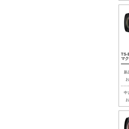
TS-
マク
新
中