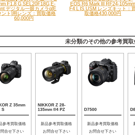
mm F1.8 G SEL20F18G E-
EOS R6 Mark III RF24-105m
unt デジタル一眼カメラα[E
F4 L IS USM レンズキット：
ウント]用レンズ：買取価格
取価格430,000円
60,000円
未分類のその他の参考買取
KOR Z 35mm
NIKKOR Z 28-
2 S
135mm f/4 PZ
D7500
D
品参考買取価格
新品参考買取価格
新品参考買取価格
お問合せ下さい
お問合せ下さい
お問合せ下さい