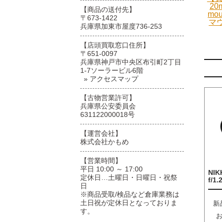
20
【商品の送付先】
mo
〒673-1422
マ
兵庫県加東市屋度736-253
【店頭買取窓口住所】
〒651-0097
兵庫県神戸市中央区布引町2丁目
1-7ソーラービル6階
» アクセスマップ
【古物営業許可】
兵庫県公安委員会
631122000018号
【運営会社】
株式会社かもめ
【営業時間】
平日 10:00 ～ 17:00
NIK
定休日…土曜日・日曜日・祝祭
f/1.
日
※商品受取/検品など倉庫業務は
土日祝が定休日となっておりま
新
す。