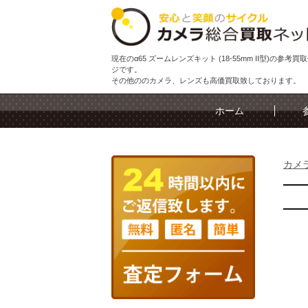
現在のα65 ズームレンズキット (18-55mm II型)の参考
ジです。
その他ののカメラ、レンズも高価買取致しております。
ホーム
カメ