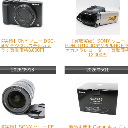
取実績】ONY ソニー DSC-
【買取実績】SONY ソニー
X60V デジタルスチルカメ
HDR-TD10 3DデジタルHDビ
ラ：買取価格8,000円
オカメラレコーダー：買取価
12,000円
2026/05/18
2026/05/11
取実績】SONY ソニー FE
新品未使用 Canon キャノン