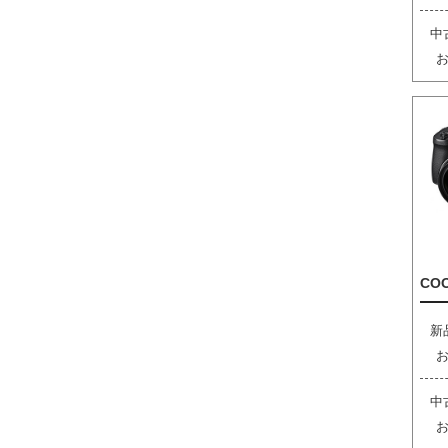
中
COO
新
中