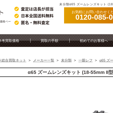
未分類α65 ズームレンズキット (18
お気軽にお問い合わせく
0120-085-
買取価格ペー
参考買取価格
買取の手順
初めてのお客様へ
ラ総合買取ネット
>
メーカー一覧
>
未分類
>
一眼レフ
>
α65 ズ
α65 ズームレンズキット (18-55mm I