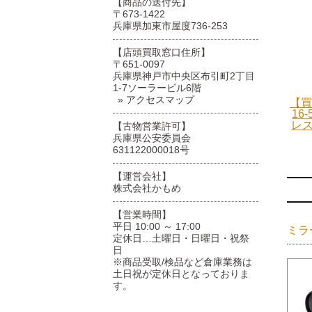
【商品の送付先】
〒673-1422
兵庫県加東市屋度736-253
【店頭買取窓口住所】
〒651-0097
兵庫県神戸市中央区布引町2丁目
1-7ソーラービル6階
» アクセスマップ
【買
16
レス
【古物営業許可】
兵庫県公安委員会
631122000018号
【運営会社】
株式会社かもめ
【営業時間】
平日 10:00 ～ 17:00
ミラ
定休日…土曜日・日曜日・祝祭
日
※商品受取/検品など倉庫業務は
土日祝が定休日となっておりま
す。