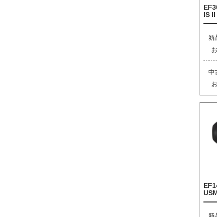
EF3
IS I
新
中
EF1
US
新