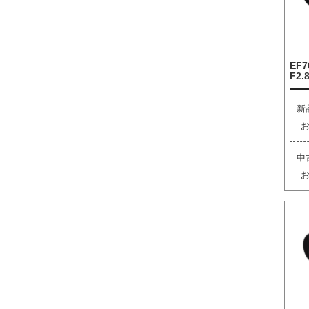
EF7
F2.8
新
中