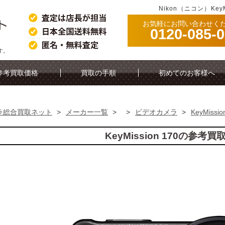
Nikon（ニコン）Key
お気軽にお問い合わせく
0120-085-
す。
参考買取価格
買取の手順
初めてのお客様へ
ラ総合買取ネット
>
メーカー一覧
>
>
ビデオカメラ
>
KeyMissio
KeyMission 170の参考