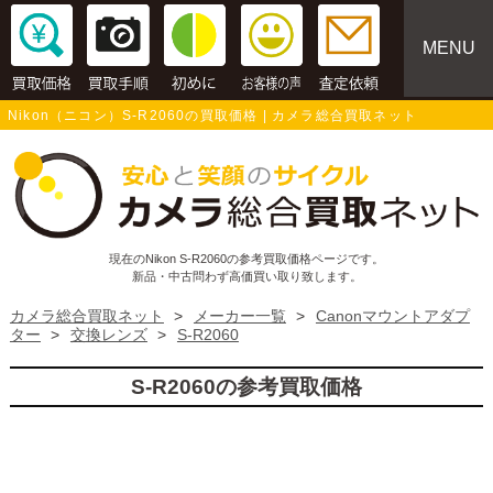
MENU
Nikon（ニコン）S-R2060の買取価格 | カメラ総合買取ネット
現在のNikon S-R2060の参考買取価格ページです。
新品・中古問わず高価買い取り致します。
カメラ総合買取ネット
>
メーカー一覧
>
Canonマウントアダプ
ター
>
交換レンズ
>
S-R2060
S-R2060の参考買取価格