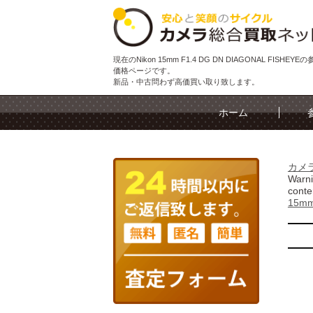
現在のNikon 15mm F1.4 DG DN DIAGONAL FISHEY
価格ページです。
新品・中古問わず高価買い取り致します。
ホーム
カメ
Warn
conte
15mm