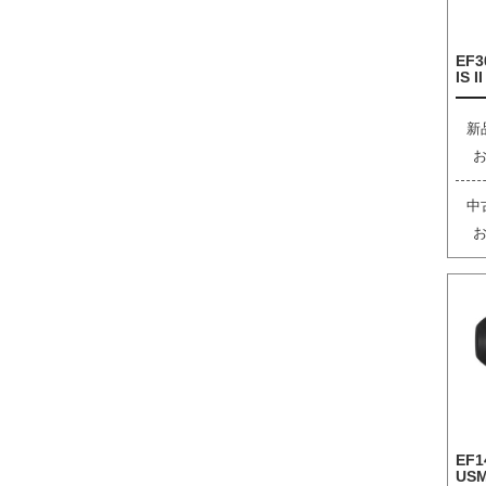
EF3
IS I
新
中
EF1
US