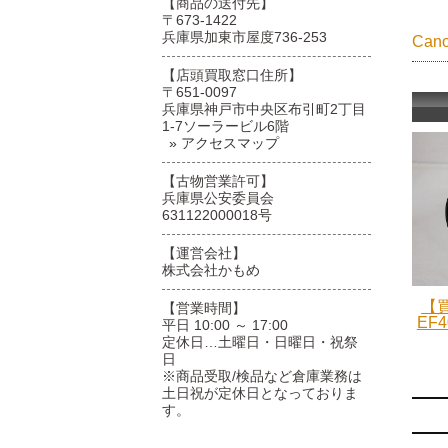
【商品の送付先】
〒673-1422
兵庫県加東市屋度736-253
Ca
【店頭買取窓口住所】
〒651-0097
兵庫県神戸市中央区布引町2丁目
1-7ソーラービル6階
» アクセスマップ
【古物営業許可】
兵庫県公安委員会
631122000018号
【運営会社】
株式会社かもめ
【買
【営業時間】
EF4
平日 10:00 ～ 17:00
定休日…土曜日・日曜日・祝祭
日
※商品受取/検品など倉庫業務は
土日祝が定休日となっておりま
す。