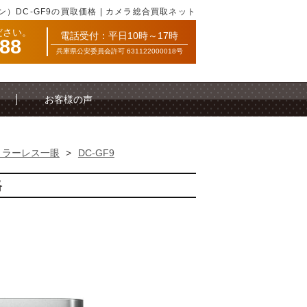
コン）DC-GF9の買取価格 | カメラ総合買取ネット
ださい。
電話受付：平日10時～17時
088
兵庫県公安委員会許可 631122000018号
お客様の声
ミラーレス一眼
>
DC-GF9
格