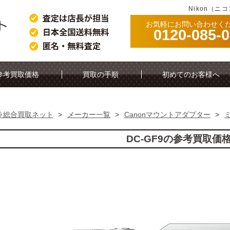
Nikon（ニ
お気軽にお問い合わせく
0120-085-
参考買取価格
買取の手順
初めてのお客様へ
ラ総合買取ネット
>
メーカー一覧
>
Canonマウントアダプター
>
DC-GF9の参考買取価