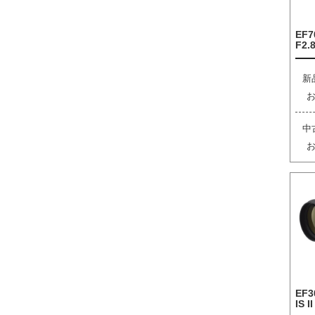
EF7
F2.8
新
中
EF3
IS I