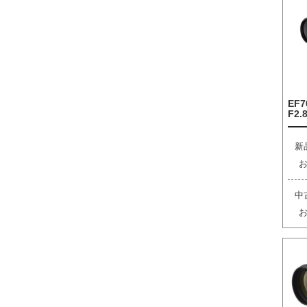
EF7
F2.8
新
中