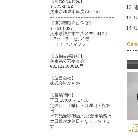
【商品の送付先】
〒673-1422
兵庫県加東市屋度736-253
【店頭買取窓口住所】
〒651-0097
兵庫県神戸市中央区布引町2丁目
1-7ソーラービル6階
» アクセスマップ
Ca
【古物営業許可】
兵庫県公安委員会
631122000018号
【運営会社】
株式会社かもめ
【営業時間】
平日 10:00 ～ 17:00
定休日…土曜日・日曜日・祝祭
日
※商品受取/検品など倉庫業務は
土日祝が定休日となっておりま
【買
す。
EF4