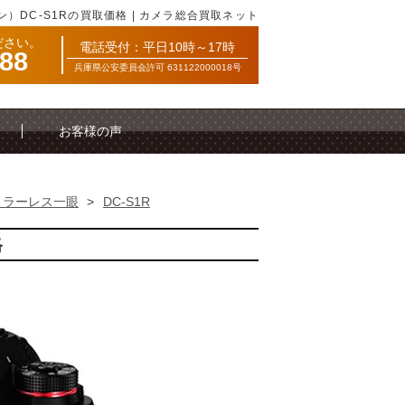
コン）DC-S1Rの買取価格 | カメラ総合買取ネット
ださい。
電話受付：平日10時～17時
088
兵庫県公安委員会許可 631122000018号
お客様の声
ミラーレス一眼
>
DC-S1R
格