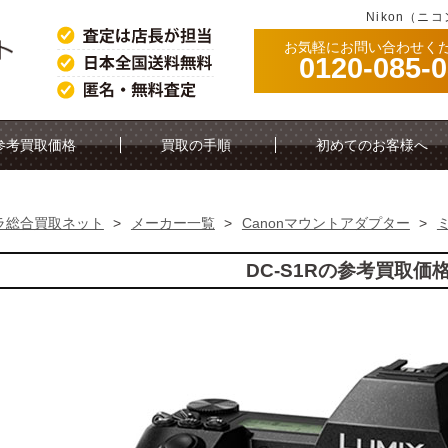
Nikon（ニ
お気軽にお問い合わせく
0120-085-
参考買取価格
買取の手順
初めてのお客様へ
ラ総合買取ネット
>
メーカー一覧
>
Canonマウントアダプター
>
DC-S1Rの参考買取価