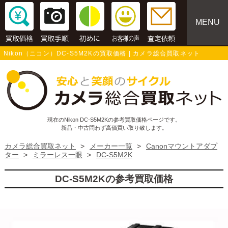
MENU
Nikon（ニコン）DC-S5M2Kの買取価格 | カメラ総合買取ネット
現在のNikon DC-S5M2Kの参考買取価格ページです。
新品・中古問わず高価買い取り致します。
カメラ総合買取ネット
>
メーカー一覧
>
Canonマウントアダプ
ター
>
ミラーレス一眼
>
DC-S5M2K
DC-S5M2Kの参考買取価格