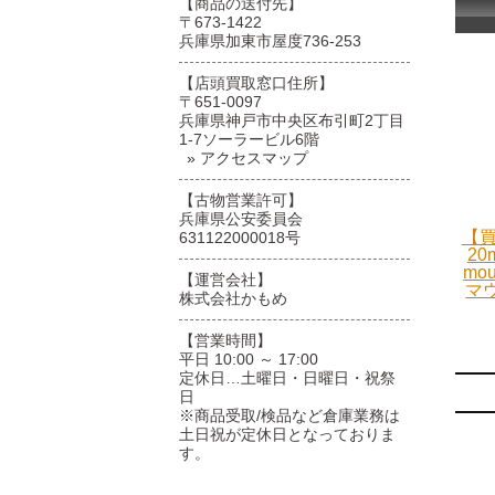
【商品の送付先】
〒673-1422
兵庫県加東市屋度736-253
【店頭買取窓口住所】
〒651-0097
兵庫県神戸市中央区布引町2丁目
1-7ソーラービル6階
» アクセスマップ
【古物営業許可】
兵庫県公安委員会
【買
631122000018号
20
mo
【運営会社】
マ
株式会社かもめ
【営業時間】
平日 10:00 ～ 17:00
定休日…土曜日・日曜日・祝祭
日
※商品受取/検品など倉庫業務は
土日祝が定休日となっておりま
す。