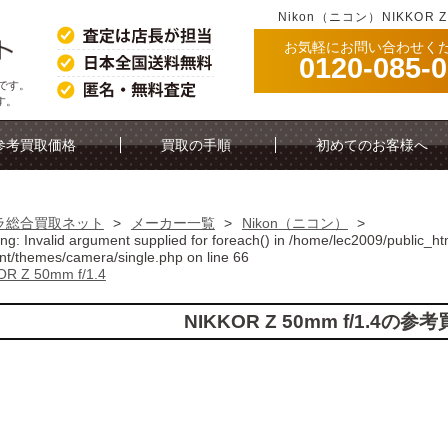
Nikon（ニコン）NIKKOR 
お気軽にお問い合わせく
0120-085-
ジです。
す。
参考買取価格
買取の手順
初めてのお客様へ
ラ総合買取ネット
>
メーカー一覧
>
Nikon（ニコン）
>
ing
: Invalid argument supplied for foreach() in
/home/lec2009/public_ht
nt/themes/camera/single.php
on line
66
OR Z 50mm f/1.4
NIKKOR Z 50mm f/1.4の