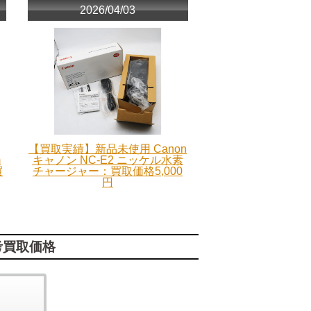
2026/04/03
【買取実績】新品未使用 Canon
m
キャノン NC-E2 ニッケル水素
買
チャージャー：買取価格5,000
円
考買取価格