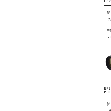
F2.8
新
中
EF3
IS I
新