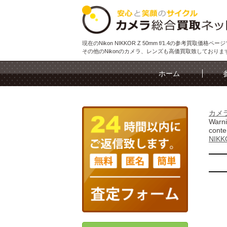
現在のNikon NIKKOR Z 50mm f/1.4の参考買取価格ペー
その他のNikonのカメラ、レンズも高価買取致しておりま
ホーム
カメ
Warn
conte
NIKK