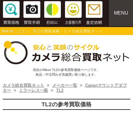
MENU
Nikon（ニコン）TL2の買取価格 | カメラ総合買取ネット
現在のNikon TL2の参考買取価格ページです。
新品・中古問わず高価買い取り致します。
カメラ総合買取ネット
>
メーカー一覧
>
Canonマウントアダプ
ター
>
ミラーレス一眼
>
TL2
TL2の参考買取価格