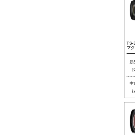
TS-
マク
新
中