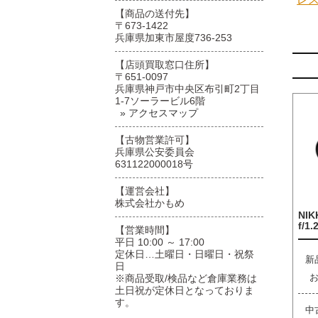
【商品の送付先】
〒673-1422
兵庫県加東市屋度736-253
【店頭買取窓口住所】
〒651-0097
兵庫県神戸市中央区布引町2丁目
1-7ソーラービル6階
» アクセスマップ
【古物営業許可】
兵庫県公安委員会
631122000018号
【運営会社】
株式会社かもめ
NIK
f/1.
【営業時間】
平日 10:00 ～ 17:00
定休日…土曜日・日曜日・祝祭
新
日
※商品受取/検品など倉庫業務は
土日祝が定休日となっておりま
す。
中