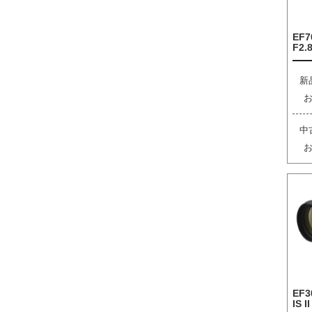
EF7
F2.8
新
中
EF3
IS I