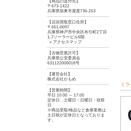
【商品の送付先】
〒673-1422
兵庫県加東市屋度736-253
【店頭買取窓口住所】
〒651-0097
兵庫県神戸市中央区布引町2丁目
1-7ソーラービル6階
» アクセスマップ
【古物営業許可】
兵庫県公安委員会
631122000018号
【運営会社】
株式会社かもめ
ミラ
【営業時間】
平日 10:00 ～ 17:00
定休日…土曜日・日曜日・祝祭
日
※商品受取/検品など倉庫業務は
土日祝が定休日となっておりま
す。