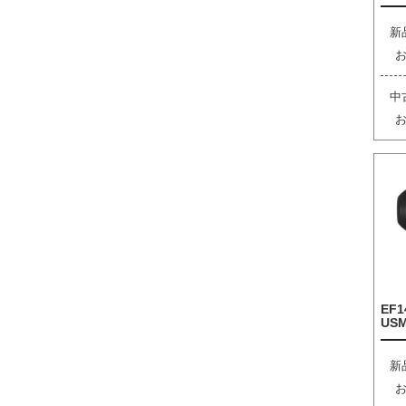
新
中
EF1
US
新