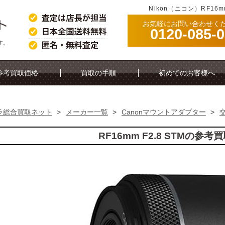
Nikon（ニコン）RF16
お気軽にお問い合わせく
0120-085-
です。
参考買取価格
買取の手順
初めてのお客様へ
ラ総合買取ネット
>
メーカー一覧
>
Canonマウントアダプター
>
RF16mm F2.8 STMの参考