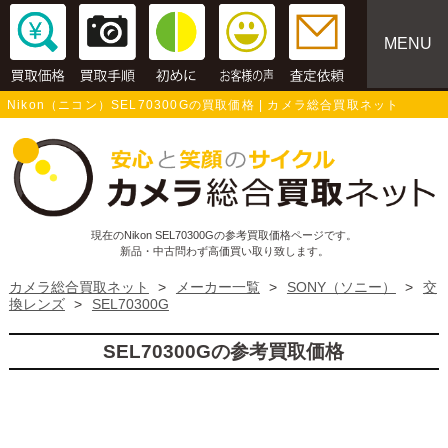
MENU
Nikon（ニコン）SEL70300Gの買取価格 | カメラ総合買取ネット
現在のNikon SEL70300Gの参考買取価格ページです。
新品・中古問わず高価買い取り致します。
カメラ総合買取ネット
>
メーカー一覧
>
SONY（ソニー）
>
交
換レンズ
>
SEL70300G
SEL70300Gの参考買取価格