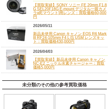
【買取実績】SONY ソニー FE 20mm F1.8
G SEL20F18G E-mount デジタル一眼カメ
ラα[Eマウント]用レンズ：買取価格60,000
円
2026/05/11
新品未使用 Canon キャノン EOS R6 Mark
III RF24-105mm F4 L IS USM レンズキッ
ト：買取価格430,000円
2026/04/03
【買取実績】新品未使用 Canon キャノン
NC-E2 ニッケル水素チャージャー：買取
価格5,000円
未分類のその他の参考買取価格