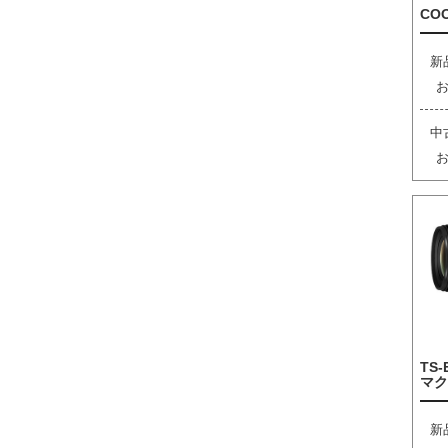
COO
新
中
TS-
マク
新