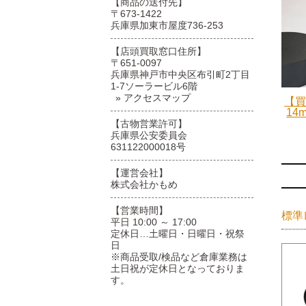
【商品の送付先】
〒673-1422
兵庫県加東市屋度736-253
【店頭買取窓口住所】
〒651-0097
兵庫県神戸市中央区布引町2丁目
1-7ソーラービル6階
» アクセスマップ
【買
14
【古物営業許可】
兵庫県公安委員会
631122000018号
【運営会社】
株式会社かもめ
【営業時間】
標準
平日 10:00 ～ 17:00
定休日…土曜日・日曜日・祝祭
日
※商品受取/検品など倉庫業務は
土日祝が定休日となっておりま
す。