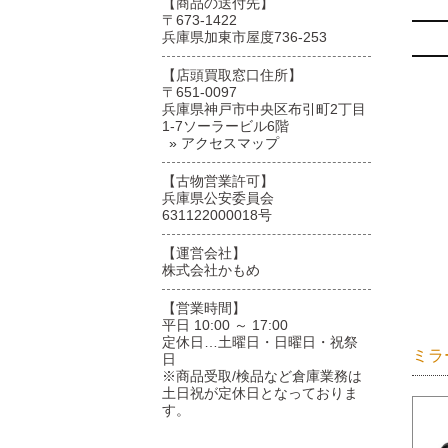
【商品の送付先】
〒673-1422
兵庫県加東市屋度736-253
【店頭買取窓口住所】
〒651-0097
兵庫県神戸市中央区布引町2丁目
1-7ソーラービル6階
» アクセスマップ
【古物営業許可】
兵庫県公安委員会
631122000018号
【運営会社】
株式会社かもめ
【営業時間】
平日 10:00 ～ 17:00
定休日…土曜日・日曜日・祝祭
ミラ
日
※商品受取/検品など倉庫業務は
土日祝が定休日となっておりま
す。