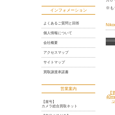
※も
インフォメーション
よくあるご質問と回答
Ni
個人情報について
会社概要
アクセスマップ
サイトマップ
買取譲渡承諾書
営業案内
【買
40m
ッ
【屋号】
カメラ総合買取ネット