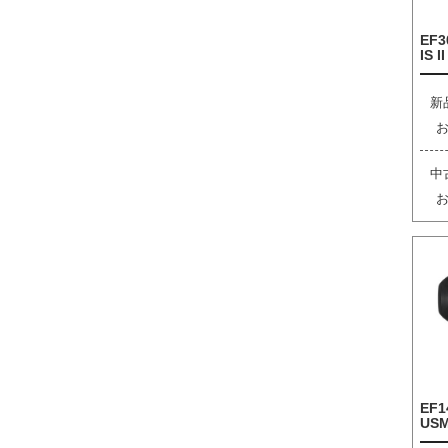
EF3
IS I
新
中
EF1
US