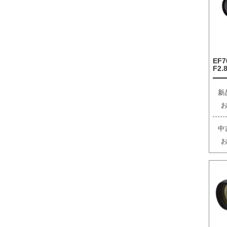
EF7
F2.8
新
中