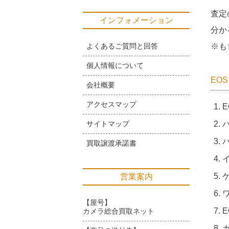
査定
インフォメーション
分か
よくあるご質問と回答
※も
個人情報について
EOS
会社概要
アクセスマップ
E
サイトマップ
バ
買取譲渡承諾書
イ
営業案内
ワ
【屋号】
E
カメラ総合買取ネット