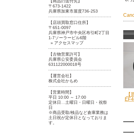
【商品の送付先】
〒673-1422
兵庫県加東市屋度736-253
Ca
【店頭買取窓口住所】
〒651-0097
兵庫県神戸市中央区布引町2丁目
1-7ソーラービル6階
» アクセスマップ
【古物営業許可】
兵庫県公安委員会
631122000018号
【運営会社】
株式会社かもめ
【営業時間】
【買
平日 10:00 ～ 17:00
EF4
定休日…土曜日・日曜日・祝祭
日
※商品受取/検品など倉庫業務は
土日祝が定休日となっておりま
す。