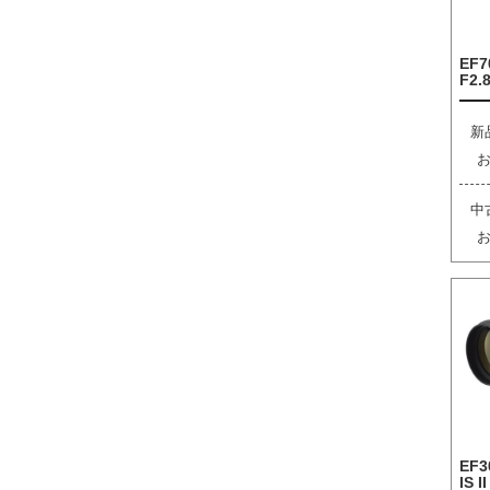
EF7
F2.8
新
中
EF3
IS I