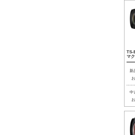
TS-
マク
新
中