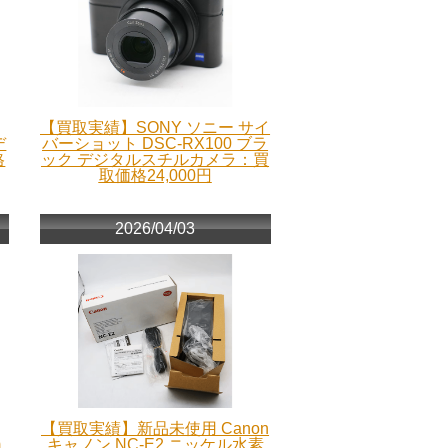
【買取実績】SONY ソニー サイ
デ
バーショット DSC-RX100 ブラ
格
ック デジタルスチルカメラ：買
取価格24,000円
2026/04/03
【買取実績】新品未使用 Canon
m
キャノン NC-E2 ニッケル水素