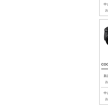
中
COO
新
中