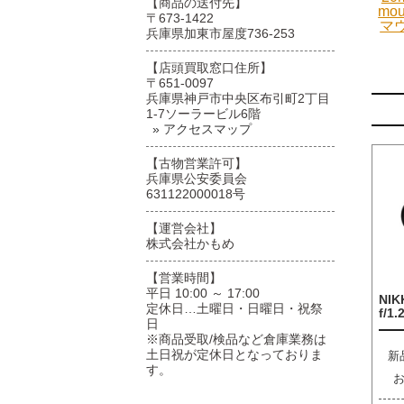
【商品の送付先】
mo
〒673-1422
マ
兵庫県加東市屋度736-253
【店頭買取窓口住所】
〒651-0097
兵庫県神戸市中央区布引町2丁目
1-7ソーラービル6階
» アクセスマップ
【古物営業許可】
兵庫県公安委員会
631122000018号
【運営会社】
株式会社かもめ
【営業時間】
平日 10:00 ～ 17:00
NIK
定休日…土曜日・日曜日・祝祭
f/1.
日
※商品受取/検品など倉庫業務は
土日祝が定休日となっておりま
新
す。