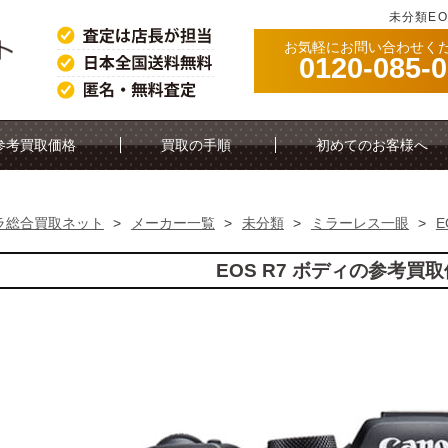
未分類EO
お気軽にお問い合わせく
0120-085-
参考買取価格
買取の手順
初めてのお客様へ
ラ総合買取ネット
>
メーカー一覧
>
未分類
>
ミラーレス一眼
>
E
EOS R7 ボディの参考買