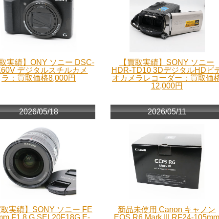
取実績】ONY ソニー DSC-
【買取実績】SONY ソニー
X60V デジタルスチルカメ
HDR-TD10 3DデジタルHDビ
ラ：買取価格8,000円
オカメラレコーダー：買取価
12,000円
2026/05/18
2026/05/11
取実績】SONY ソニー FE
新品未使用 Canon キャノン
mm F1.8 G SEL20F18G E-
EOS R6 Mark III RF24-105m