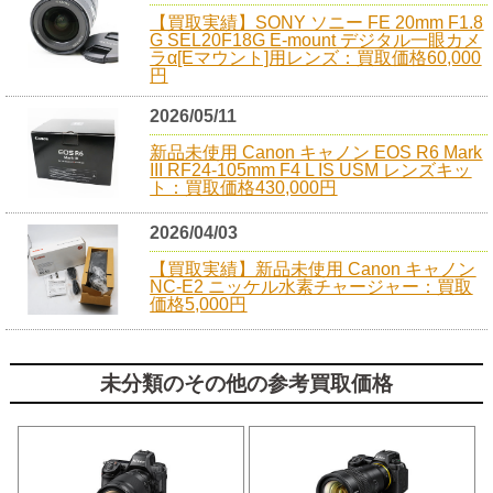
【買取実績】SONY ソニー FE 20mm F1.8
G SEL20F18G E-mount デジタル一眼カメ
ラα[Eマウント]用レンズ：買取価格60,000
円
2026/05/11
新品未使用 Canon キャノン EOS R6 Mark
III RF24-105mm F4 L IS USM レンズキッ
ト：買取価格430,000円
2026/04/03
【買取実績】新品未使用 Canon キャノン
NC-E2 ニッケル水素チャージャー：買取
価格5,000円
未分類のその他の参考買取価格