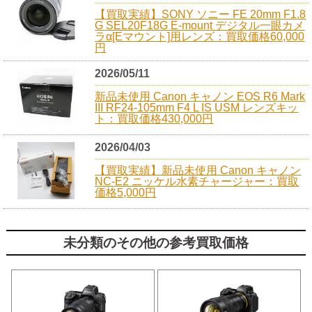
【買取実績】SONY ソニー FE 20mm F1.8
G SEL20F18G E-mount デジタル一眼カメ
ラα[Eマウント]用レンズ：買取価格60,000
円
2026/05/11
新品未使用 Canon キャノン EOS R6 Mark
III RF24-105mm F4 L IS USM レンズキッ
ト：買取価格430,000円
2026/04/03
【買取実績】新品未使用 Canon キャノン
NC-E2 ニッケル水素チャージャー：買取
価格5,000円
未分類のその他の参考買取価格