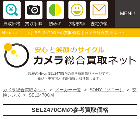
MENU
Nikon（ニコン）SEL2470GMの買取価格 | カメラ総合買取ネット
現在のNikon SEL2470GMの参考買取価格ページです。
新品・中古問わず高価買い取り致します。
カメラ総合買取ネット
>
メーカー一覧
>
SONY（ソニー）
>
交
換レンズ
>
SEL2470GM
SEL2470GMの参考買取価格