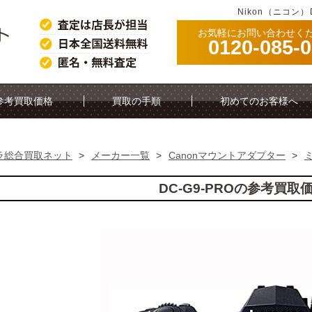
Nikon（ニコン）
お気軽にお問い合わせく
0120-085-
参考買取価格
買取の手順
初めてのお客様へ
ラ総合買取ネット
>
メーカー一覧
>
Canonマウントアダプター
>
DC-G9-PROの参考買取