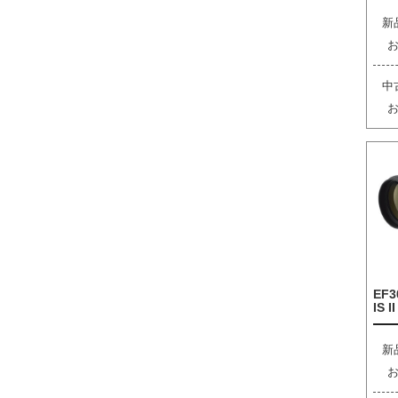
新
中
EF3
IS I
新