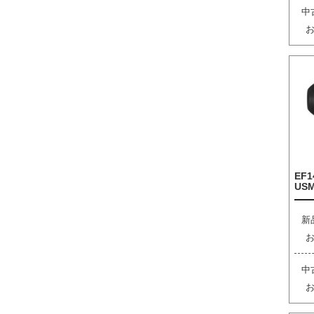
中
EF1
US
新
中