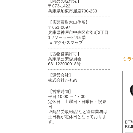
【商品の送付先】
〒673-1422
兵庫県加東市屋度736-253
【店頭買取窓口住所】
〒651-0097
兵庫県神戸市中央区布引町2丁目
1-7ソーラービル6階
» アクセスマップ
【古物営業許可】
ミラ
兵庫県公安委員会
631122000018号
【運営会社】
株式会社かもめ
【営業時間】
平日 10:00 ～ 17:00
定休日…土曜日・日曜日・祝祭
日
※商品受取/検品など倉庫業務は
土日祝が定休日となっておりま
す。
EF7
F2.8