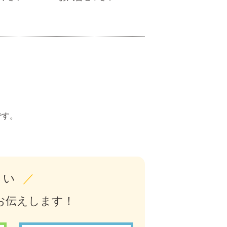
。
です。
さい
／
お伝えします！