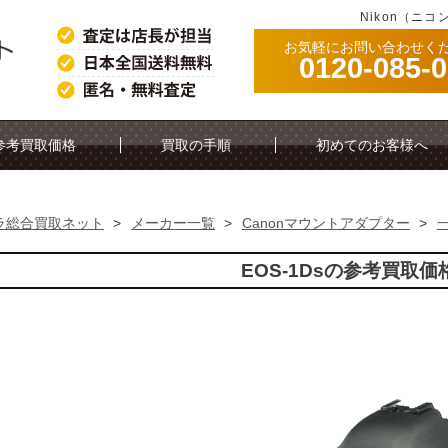
Nikon（ニコ
お気軽にお問い合わせく
0120-085-
参考買取価格
買取の手順
初めてのお客様へ
ラ総合買取ネット
>
メーカー一覧
>
Canonマウントアダプター
>
EOS-1Dsの参考買取価