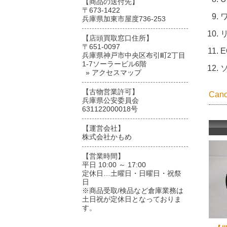
【商品の送付先】
〒673-1422
兵庫県加東市屋度736-253
リ
【店頭買取窓口住所】
〒651-0097
E
兵庫県神戸市中央区布引町2丁目
1-7ソーラービル6階
» アクセスマップ
【古物営業許可】
Ca
兵庫県公安委員会
631122000018号
【運営会社】
株式会社かもめ
【営業時間】
平日 10:00 ～ 17:00
定休日…土曜日・日曜日・祝祭
日
※商品受取/検品など倉庫業務は
土日祝が定休日となっておりま
す。