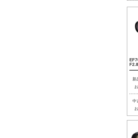
EF7
F2.8
新
中