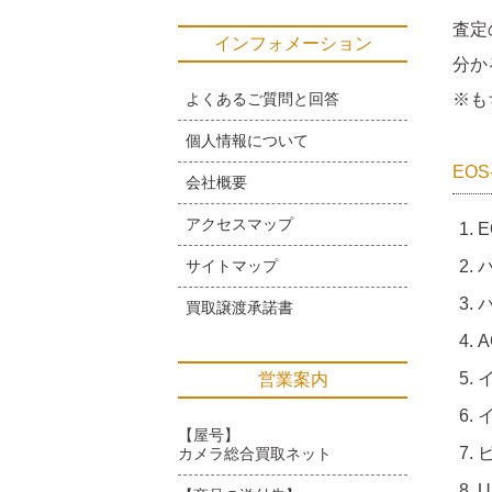
査定
インフォメーション
分か
よくあるご質問と回答
※も
個人情報について
EOS
会社概要
アクセスマップ
E
サイトマップ
バ
買取譲渡承諾書
A
イ
営業案内
イ
【屋号】
ビ
カメラ総合買取ネット