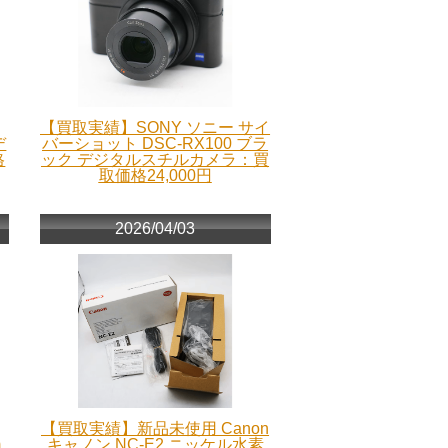
【買取実績】SONY ソニー サイ
デ
バーショット DSC-RX100 ブラ
格
ック デジタルスチルカメラ：買
取価格24,000円
2026/04/03
【買取実績】新品未使用 Canon
m
キャノン NC-E2 ニッケル水素