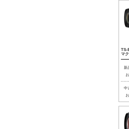
TS-
マク
新
中