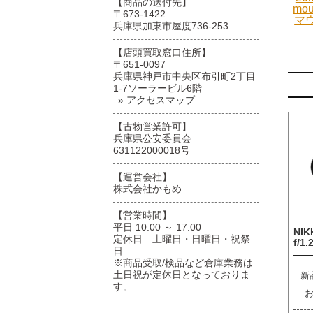
【商品の送付先】
mo
〒673-1422
マ
兵庫県加東市屋度736-253
【店頭買取窓口住所】
〒651-0097
兵庫県神戸市中央区布引町2丁目
1-7ソーラービル6階
» アクセスマップ
【古物営業許可】
兵庫県公安委員会
631122000018号
【運営会社】
株式会社かもめ
【営業時間】
平日 10:00 ～ 17:00
NIK
定休日…土曜日・日曜日・祝祭
f/1.
日
※商品受取/検品など倉庫業務は
土日祝が定休日となっておりま
新
す。