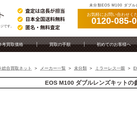
未分類EOS M100 ダ
お気軽にお問い合わせく
0120-085-
ージです。
参考買取価格
買取の手順
初めてのお客様へ
ラ総合買取ネット
>
メーカー一覧
>
未分類
>
ミラーレス一眼
>
E
EOS M100 ダブルレンズキット