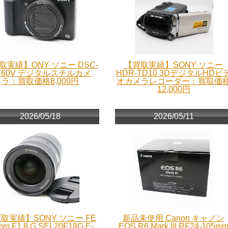
取実績】ONY ソニー DSC-
【買取実績】SONY ソニー
X60V デジタルスチルカメ
HDR-TD10 3DデジタルHDビ
ラ：買取価格8,000円
オカメラレコーダー：買取価
12,000円
2026/05/18
2026/05/11
取実績】SONY ソニー FE
新品未使用 Canon キャノン
mm F1.8 G SEL20F18G E-
EOS R6 Mark III RF24-105m