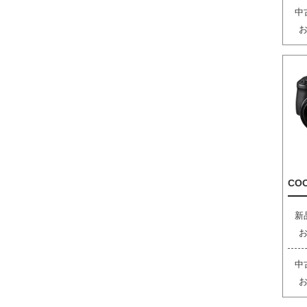
中
COO
新
中