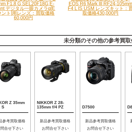
mm F1.8 G SEL20F18G E-
EOS R6 Mark III RF24-105m
unt デジタル一眼カメラα[E
F4 L IS USM レンズキット：
ウント]用レンズ：買取価格
取価格430,000円
60,000円
未分類のその他の参考買取
KOR Z 35mm
NIKKOR Z 28-
2 S
135mm f/4 PZ
D7500
D
品参考買取価格
新品参考買取価格
新品参考買取価格
お問合せ下さい
お問合せ下さい
お問合せ下さい