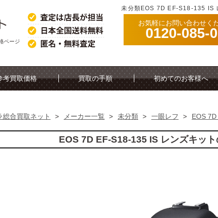
未分類EOS 7D EF-S18-13
お気軽にお問い合わせく
0120-085-
取価格ページ
参考買取価格
買取の手順
初めてのお客様へ
ラ総合買取ネット
>
メーカー一覧
>
未分類
>
一眼レフ
>
EOS 7D
EOS 7D EF-S18-135 IS レンズ