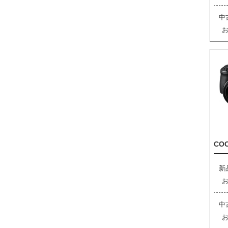
中
COO
新
中