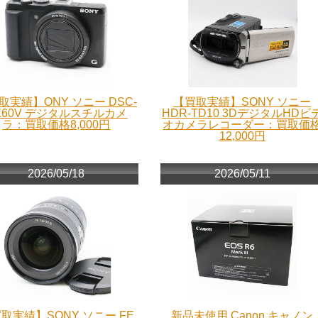
取実績】ONY ソニー DSC-
【買取実績】SONY ソニー
X60V デジタルスチルカメ
HDR-TD10 3DデジタルHDビ
ラ：買取価格8,000円
オカメラレコーダー：買取価
12,000円
2026/05/18
2026/05/11
取実績】SONY ソニー FE
新品未使用 Canon キャノン