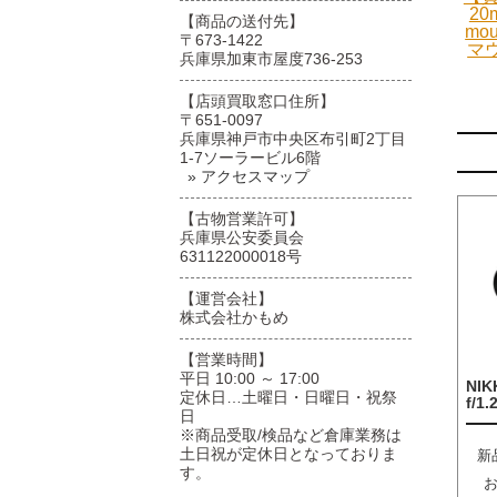
20
【商品の送付先】
mo
〒673-1422
マ
兵庫県加東市屋度736-253
【店頭買取窓口住所】
〒651-0097
兵庫県神戸市中央区布引町2丁目
1-7ソーラービル6階
» アクセスマップ
【古物営業許可】
兵庫県公安委員会
631122000018号
【運営会社】
株式会社かもめ
【営業時間】
平日 10:00 ～ 17:00
NIK
定休日…土曜日・日曜日・祝祭
f/1.
日
※商品受取/検品など倉庫業務は
土日祝が定休日となっておりま
新
す。