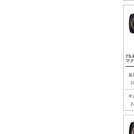
TS-
マク
新
中