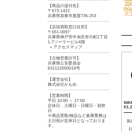
20
【商品の送付先】
mo
〒673-1422
マ
兵庫県加東市屋度736-253
【店頭買取窓口住所】
〒651-0097
兵庫県神戸市中央区布引町2丁目
1-7ソーラービル6階
» アクセスマップ
【古物営業許可】
兵庫県公安委員会
631122000018号
【運営会社】
株式会社かもめ
【営業時間】
平日 10:00 ～ 17:00
NIK
定休日…土曜日・日曜日・祝祭
f/1.
日
※商品受取/検品など倉庫業務は
土日祝が定休日となっておりま
新
す。