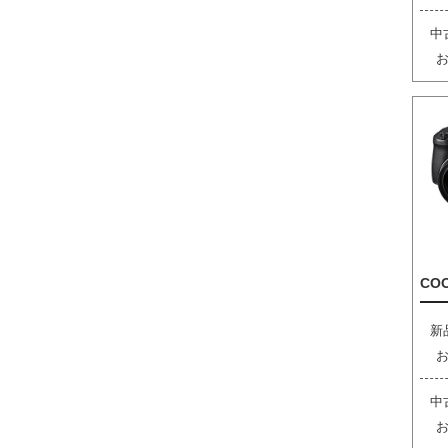
中
COO
新
中