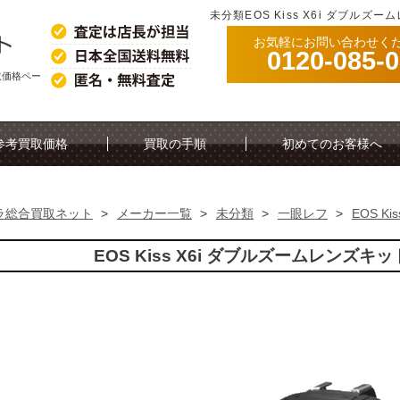
未分類EOS Kiss X6i ダブル
お気軽にお問い合わせく
0120-085-
買取価格ペー
参考買取価格
買取の手順
初めてのお客様へ
ラ総合買取ネット
>
メーカー一覧
>
未分類
>
一眼レフ
>
EOS K
EOS Kiss X6i ダブルズームレンズ