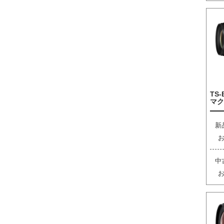
TS-
マク
新
中