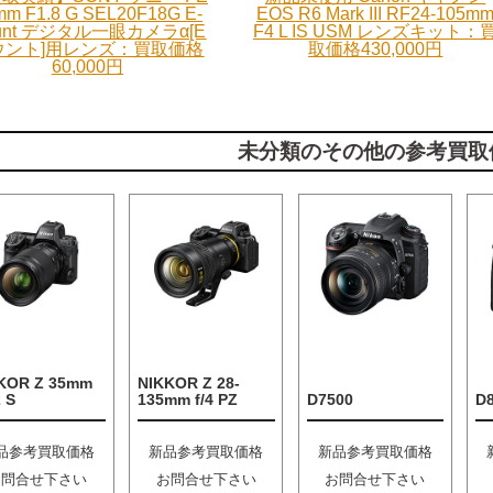
mm F1.8 G SEL20F18G E-
EOS R6 Mark III RF24-105m
unt デジタル一眼カメラα[E
F4 L IS USM レンズキット：
ウント]用レンズ：買取価格
取価格430,000円
60,000円
未分類のその他の参考買取
KOR Z 35mm
NIKKOR Z 28-
2 S
135mm f/4 PZ
D7500
D
品参考買取価格
新品参考買取価格
新品参考買取価格
お問合せ下さい
お問合せ下さい
お問合せ下さい