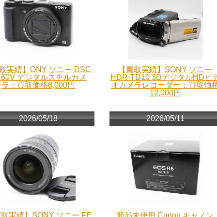
取実績】ONY ソニー DSC-
【買取実績】SONY ソニー
X60V デジタルスチルカメ
HDR-TD10 3DデジタルHDビ
ラ：買取価格8,000円
オカメラレコーダー：買取価
12,000円
2026/05/18
2026/05/11
取実績】SONY ソニー FE
新品未使用 Canon キャノン