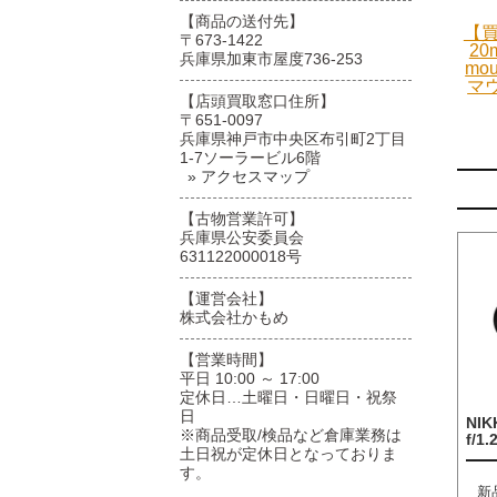
【商品の送付先】
【買
〒673-1422
20
兵庫県加東市屋度736-253
mo
マ
【店頭買取窓口住所】
〒651-0097
兵庫県神戸市中央区布引町2丁目
1-7ソーラービル6階
» アクセスマップ
【古物営業許可】
兵庫県公安委員会
631122000018号
【運営会社】
株式会社かもめ
【営業時間】
平日 10:00 ～ 17:00
定休日…土曜日・日曜日・祝祭
日
NIK
※商品受取/検品など倉庫業務は
f/1.
土日祝が定休日となっておりま
す。
新