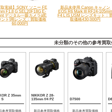
取実績】SONY ソニー FE
新品未使用 Canon キャノン
mm F1.8 G SEL20F18G E-
EOS R6 Mark III RF24-105m
unt デジタル一眼カメラα[E
F4 L IS USM レンズキット：
ウント]用レンズ：買取価格
取価格430,000円
60,000円
未分類のその他の参考買取
KOR Z 35mm
NIKKOR Z 28-
2 S
135mm f/4 PZ
D7500
D
品参考買取価格
新品参考買取価格
新品参考買取価格