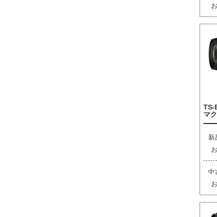
TS-
マク
新
中