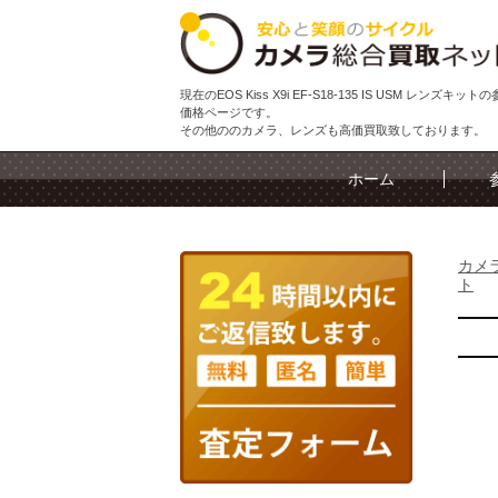
現在のEOS Kiss X9i EF-S18-135 IS USM レンズキッ
価格ページです。
その他ののカメラ、レンズも高価買取致しております。
ホーム
カメ
ト