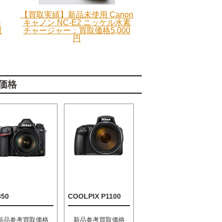
【買取実績】新品未使用 Canon
m
キャノン NC-E2 ニッケル水素
買
チャージャー：買取価格5,000
円
価格
850
COOLPIX P1100
新品参考買取価格
新品参考買取価格