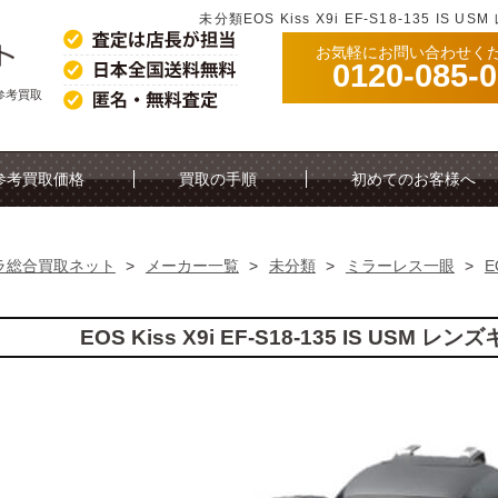
未分類EOS Kiss X9i EF-S18-135 I
お気軽にお問い合わせく
0120-085-
トの参考買取
参考買取価格
買取の手順
初めてのお客様へ
ラ総合買取ネット
>
メーカー一覧
>
未分類
>
ミラーレス一眼
>
E
EOS Kiss X9i EF-S18-135 IS US