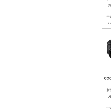
中
COO
新
中