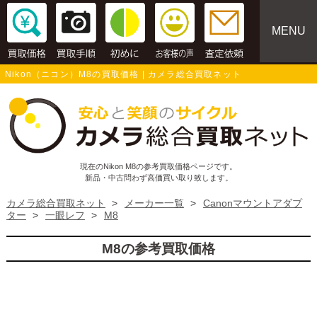
MENU
Nikon（ニコン）M8の買取価格 | カメラ総合買取ネット
現在のNikon M8の参考買取価格ページです。
新品・中古問わず高価買い取り致します。
カメラ総合買取ネット
>
メーカー一覧
>
Canonマウントアダプ
ター
>
一眼レフ
>
M8
M8の参考買取価格