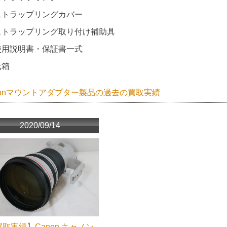
ストラップリングカバー
ストラップリング取り付け補助具
使用説明書・保証書一式
元箱
nonマウントアダプター製品の過去の買取実績
2020/09/14
取実績】Canon キャノン