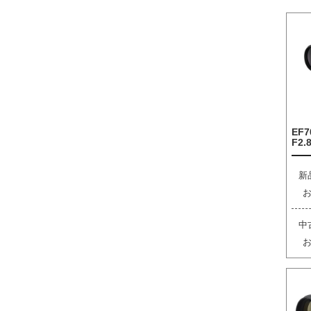
EF7
F2.8
新
中