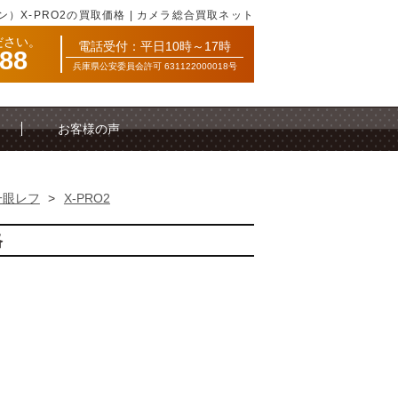
コン）X-PRO2の買取価格 | カメラ総合買取ネット
ださい。
電話受付：平日10時～17時
088
兵庫県公安委員会許可 631122000018号
お客様の声
一眼レフ
>
X-PRO2
格