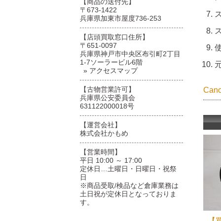
【商品の送付先】
〒673-1422
兵庫県加東市屋度736-253
【店頭買取窓口住所】
〒651-0097
兵庫県神戸市中央区布引町2丁目
1-7ソーラービル6階
» アクセスマップ
【古物営業許可】
Ca
兵庫県公安委員会
631122000018号
【運営会社】
株式会社かもめ
【営業時間】
平日 10:00 ～ 17:00
定休日…土曜日・日曜日・祝祭
日
※商品受取/検品など倉庫業務は
土日祝が定休日となっておりま
す。
【買