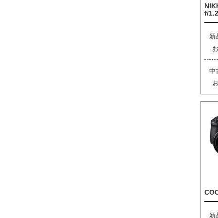
NIK
f/1.
新
中
COO
新