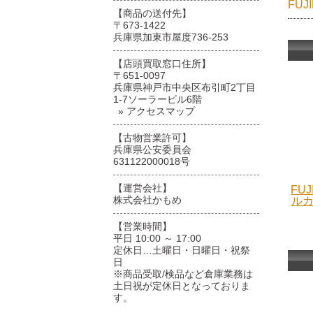
FU
【商品の送付先】
〒673-1422
兵庫県加東市屋度736-253
【店頭買取窓口住所】
〒651-0097
兵庫県神戸市中央区布引町2丁目
1-7ソーラービル6階
» アクセスマップ
【古物営業許可】
兵庫県公安委員会
631122000018号
【運営会社】
FU
株式会社かもめ
ルカ
【営業時間】
平日 10:00 ～ 17:00
定休日…土曜日・日曜日・祝祭
日
※商品受取/検品など倉庫業務は
土日祝が定休日となっておりま
す。