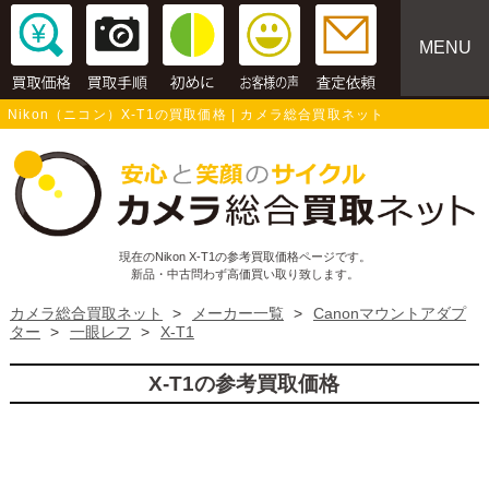
MENU
Nikon（ニコン）X-T1の買取価格 | カメラ総合買取ネット
現在のNikon X-T1の参考買取価格ページです。
新品・中古問わず高価買い取り致します。
カメラ総合買取ネット
>
メーカー一覧
>
Canonマウントアダプ
ター
>
一眼レフ
>
X-T1
X-T1の参考買取価格