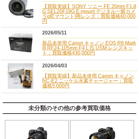
【買取実績】SONY ソニー FE 20mm F1.8
G SEL20F18G E-mount デジタル一眼カメ
ラα[Eマウント]用レンズ：買取価格60,000
円
2026/05/11
新品未使用 Canon キャノン EOS R6 Mark
III RF24-105mm F4 L IS USM レンズキッ
ト：買取価格430,000円
2026/04/03
【買取実績】新品未使用 Canon キャノン
NC-E2 ニッケル水素チャージャー：買取
価格5,000円
未分類のその他の参考買取価格