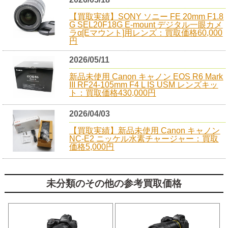
【買取実績】SONY ソニー FE 20mm F1.8
G SEL20F18G E-mount デジタル一眼カメ
ラα[Eマウント]用レンズ：買取価格60,000
円
2026/05/11
新品未使用 Canon キャノン EOS R6 Mark
III RF24-105mm F4 L IS USM レンズキッ
ト：買取価格430,000円
2026/04/03
【買取実績】新品未使用 Canon キャノン
NC-E2 ニッケル水素チャージャー：買取
価格5,000円
未分類のその他の参考買取価格