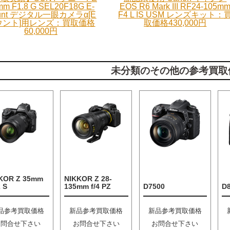
mm F1.8 G SEL20F18G E-
EOS R6 Mark III RF24-105m
unt デジタル一眼カメラα[E
F4 L IS USM レンズキット：
ウント]用レンズ：買取価格
取価格430,000円
60,000円
未分類のその他の参考買取
KOR Z 35mm
NIKKOR Z 28-
2 S
135mm f/4 PZ
D7500
D
品参考買取価格
新品参考買取価格
新品参考買取価格
お問合せ下さい
お問合せ下さい
お問合せ下さい