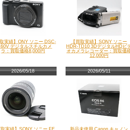
取実績】ONY ソニー DSC-
【買取実績】SONY ソニー
X60V デジタルスチルカメ
HDR-TD10 3DデジタルHDビ
ラ：買取価格8,000円
オカメラレコーダー：買取価
12,000円
2026/05/18
2026/05/11
取実績】SONY ソニー FE
新品未使用 Canon キャノン