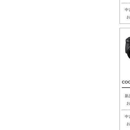
中
COO
新
中