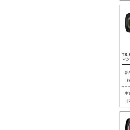
TS-
マク
新
中