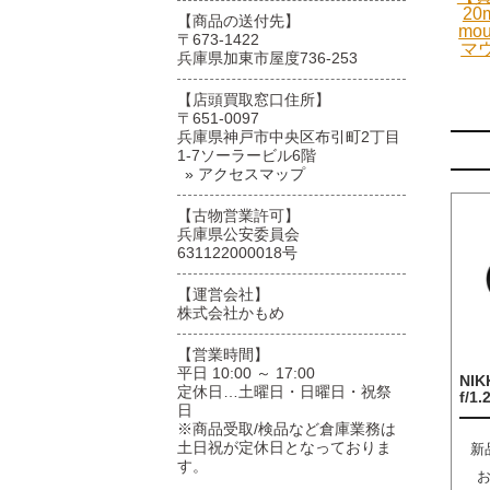
20
【商品の送付先】
mo
〒673-1422
マ
兵庫県加東市屋度736-253
【店頭買取窓口住所】
〒651-0097
兵庫県神戸市中央区布引町2丁目
1-7ソーラービル6階
» アクセスマップ
【古物営業許可】
兵庫県公安委員会
631122000018号
【運営会社】
株式会社かもめ
【営業時間】
平日 10:00 ～ 17:00
NIK
定休日…土曜日・日曜日・祝祭
f/1.
日
※商品受取/検品など倉庫業務は
土日祝が定休日となっておりま
新
す。